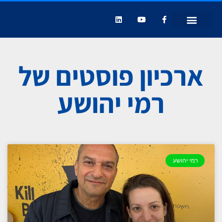
רמי יהושע – יהושע TBWA – פייסבוק
ארכיון פוסטים של
רמי יהושע
רמי יהושע