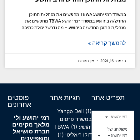
במשרד רמי יהושע TBWA מחפשים את מנהל/ת התוכן
החדש/ה ביהושע במשרד רמי יהושע TBWA מחפשים את
מנהל/ת התוכן החדש/ה ביהושע – מה נדרש? יכולת כתיבה
להמשך קריאה »
נובמבר 16, 2021
אין תגובות
תפריט אתר
תגיות אתר
פוסטים
אחרונים
Yango Deli
(1)
רמי יהושע ולי
רמי יהושע
במשרד פרסום
מלאך מקימים
יהושע TBWA
(1)
משולחנו של
חברת סושיאל
דוקו ריאליטי
(1)
רמי יהושע –
ומשפיענים