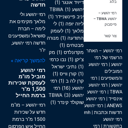
בלוג
דייויד אונגר
(1)
חדשה
יהושע TBWA
(1)
רמי יהושע –
רמי יהושע ולי
יניב פיינשניידר
(1)
יהושע TBWA –
מלאך מקימים את
ליזה יופה
(1)
לי
פייסבוק
לימה – חברת
מלאך
(1)
לעומק
סושיאל ומשפיענים
צור קשר
התודעה
(1)
מנורה
חדשה רמי יהושע,
מבטחים
(1)
יו"ר
רמי יהושע – האתר
מקדונלדס
(1)
מק
הרשמי של רמי
צ'יקן
(1)
נבו כרמי
להמשך קריאה »
יהושע
|
רמי יהושע
(1)
נתיבי ישראל
רמי יהושע
המובילים
(1)
קורן ווייס
(1)
מוביל מו"מ
והמשפיעים
|
רמי
קרן לה ב
(1)
רמי
לעסקת שכירות
יהושע
|
רמי יהושע
יהושע
(16)
רמי
1,500 מ"ר
TBWA
|
רמי יהושע
ברמת החייל
יהושע TBWA
(3)
אינסייד
|
רמי יהושע
שוקולד קינדר
(1)
רמי יהושע – מו"מ
ANEWS
|
רמי יהושע
חדש על שכירות
חדשות וכתבות
| rnh
1500 מ"ר ברמת
רמי יהושע
בתקשורת
|
רמי
החייל איש הפרסום