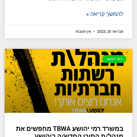
להמשך קריאה »
פברואר 10, 2022
אין תגובות
רמי יהושע
במשרד רמי יהושע TBWA מחפשים את
מנהל/ת התוכן החדש/ה ביהושע