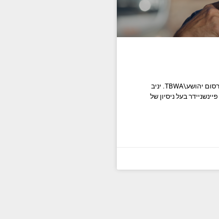
רמי יהושע פרסם שורה של מינויים חדשים במשרד הפרסום יהושע\TBWA. יניב
ברקת. פיינשניידר בעל ניסיון של