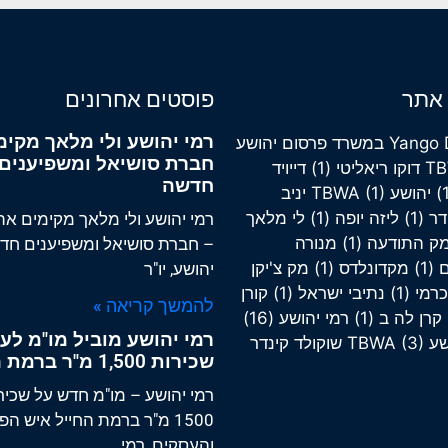
 אתר
פוסטים אחרונים
רמי יהושע ולי מלאך מקימ
Yango 
במשרד פרסום יהושע
חברת סושיאל ומשפיענים
T
דוקו ריאליטי
(1)
דייויד
חדשה
יהושע TBWA
(1)
יניב
דר
(1)
ליזה יופה
(1)
לי מלאך
רמי יהושע ולי מלאך מקימים את
מק התודעה
(1)
מנורה
– חברת סושיאל ומשפיענים חד
(1)
מקדונלדס
(1)
מק צ'יקן
יהושע, יו"ר
כרמי
(1)
נתיבי ישראל
(1)
קורן
להמשך קריאה »
קרן לה ב
(1)
רמי יהושע
(16)
רמי יהושע מוביל מו"מ ל
TBWA
(3)
שוקולד קינדר
שכירות 1,500 מ"ר ברמת החייל
רמי יהושע – מו"מ חדש על שכיר
1500 מ"ר ברמת החייל איש ה
והעסקים, רמי