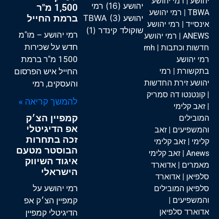
יהושע
|
רמי יהושע
יהושע
(16)
רמי
1,500 מ"ר
TBWA
|
רמי יהושע
ברמת החייל
יהושע TBWA
(3)
אינסייד
|
רמי יהושע
שוקולד קינדר
(1)
רמי יהושע – מו"מ
ANEWS
|
רמי יהושע
חדש על שכירות
חדשות וכתבות
| rnh
1500 מ"ר ברמת
רמי יהושע
בתקשורת
|
רמי
החייל איש הפרסום
יהושע זירת החדשות
והעסקים, רמי
|
קונטנטו דה סמריק
להמשך קריאה »
|
זאב קלימי
קמפיין הצ׳ק
המובילים
אפ הדיגיטלי
והמשפיעים
|
זאב
זכה בתחרות
קלימי
|
זאב קלימי
הבוסטר מטעם
Anews
|
זאב קלימי
איגוד השיווק
מאמרים
|
אדוארד
הישראלי
סלפיאן
|
אדוארד
רמי יהושע על
סלפיאן המובילים
והמשפיעים
|
קמפיין הצ׳ק אפ
אדוארד סלפיאן
הדיגיטלי קמפיין