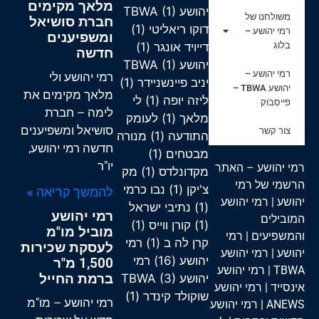
מלאך מקימים
יהושע TBWA
(1)
משולחנו של
חברת סושיאל
דוקו ריאליטי
(1)
רמי יהושע –
ומשפיענים
בלוג
דייויד אונגר
(1)
חדשה
יהושע TBWA
(1)
רמי יהושע –
רמי יהושע ולי
יניב פיינשניידר
(1)
יהושע TBWA –
מלאך מקימים את
ליזה יופה
(1)
לי
פייסבוק
לימה – חברת
מלאך
(1)
לעומק
סושיאל ומשפיענים
צור קשר
התודעה
(1)
מנורה
חדשה רמי יהושע,
מבטחים
(1)
יו"ר
רמי יהושע – האתר
מקדונלדס
(1)
מק
הרשמי של רמי
צ'יקן
(1)
נבו כרמי
להמשך קריאה »
יהושע
|
רמי יהושע
(1)
נתיבי ישראל
רמי יהושע
המובילים
(1)
קורן ווייס
(1)
מוביל מו"מ
והמשפיעים
|
רמי
קרן לה ב
(1)
רמי
לעסקת שכירות
יהושע
|
רמי יהושע
יהושע
(16)
רמי
1,500 מ"ר
TBWA
|
רמי יהושע
ברמת החייל
יהושע TBWA
(3)
אינסייד
|
רמי יהושע
שוקולד קינדר
(1)
רמי יהושע – מו"מ
ANEWS
|
רמי יהושע