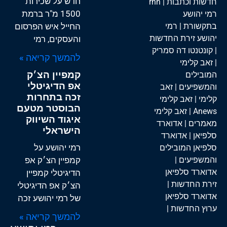
חדש על שכירות
חדשות וכתבות
| rnh
1500 מ"ר ברמת
רמי יהושע
בתקשורת
|
רמי
החייל איש הפרסום
יהושע זירת החדשות
והעסקים, רמי
|
קונטנטו דה סמריק
להמשך קריאה »
|
זאב קלימי
קמפיין הצ׳ק
המובילים
אפ הדיגיטלי
והמשפיעים
|
זאב
זכה בתחרות
קלימי
|
זאב קלימי
הבוסטר מטעם
Anews
|
זאב קלימי
איגוד השיווק
מאמרים
|
אדוארד
הישראלי
סלפיאן
|
אדוארד
רמי יהושע על
סלפיאן המובילים
והמשפיעים
|
קמפיין הצ׳ק אפ
אדוארד סלפיאן
הדיגיטלי קמפיין
זירת החדשות
|
הצ׳ק אפ הדיגיטלי
אדוארד סלפיאן
של רמי יהושע זכה
ערוץ החדשות
|
להמשך קריאה »