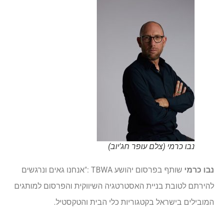
נבו כרמי (צלם עופר חג'יוב)
נבו כרמי
שותף בפרסום יהושע TBWA :"אנחנו גאים ונרגשים
להירתם לטובת בניית האסטרטגיה השיווקית והפרסום למותגים
המובילים בישראל בקטגוריות כלי הבית והטקסטיל.